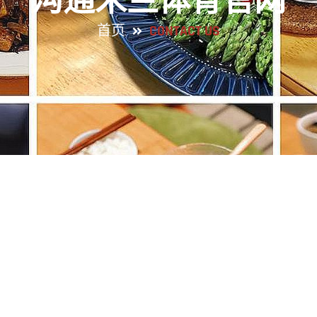
沟通米兰体育官网
首页
CONTACT US