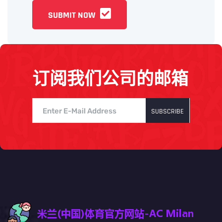
SUBMIT NOW
订阅我们公司的邮箱
SUBSCRIBE