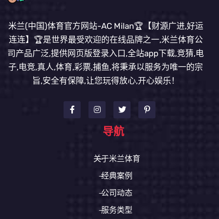
米兰(中国)体育官方网站-AC Milan🏆【财源广进,好运
连连】🏆是世界最受欢迎的在线品牌之一,米兰体育公
司产品广泛,提供网页版登录入口,全站app下载,竞猜,电
子,电竞,真人,体育,彩票,捕鱼,将秉承以服务为唯一的宗
旨,安全有保障,让您玩得放心,开心娱乐！
导航
关于米兰体育
经典案例
公司动态
服务类型