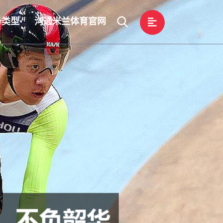
务类型
沟通米兰体育官网