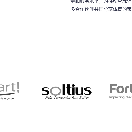
量和服务水平，为推动全球体
多合作伙伴共同分享体育的荣