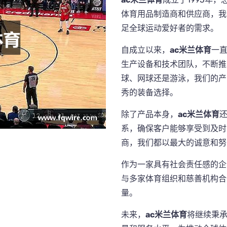
体育用品制造商和供应商，我
足全球运动爱好者的需求。
自成立以来，
ac米兰体育
一
生产设备和技术团队，不断推
球、网球还是游泳，我们的产
秀的装备选择。
除了产品本身，
ac米兰体育
系，确保客户能够享受到及时
商，我们都以最大的诚意和努
作为一家具有社会责任感的企
与多家体育组织和慈善机构合
量。
未来，
ac米兰体育
将继续秉承