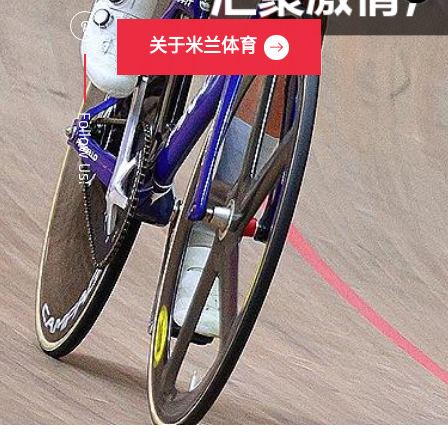
关于米兰体育
Follow Us: