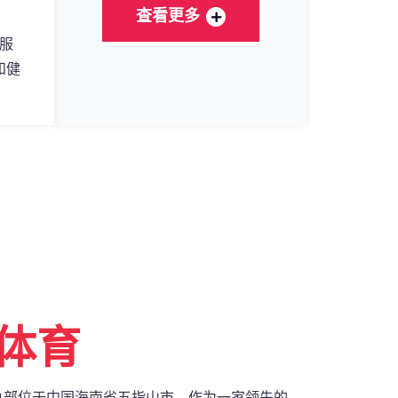
查看更多
服
和健
体育
，总部位于中国海南省五指山市。作为一家领先的