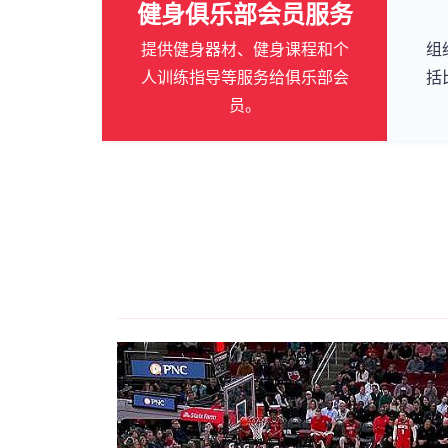
健身俱乐部会员服务
提供健身器材、健身课程和个
组
人训练指导等服务给俱乐部会
括
员。