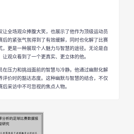
仅让全场观众捧腹大笑，也展示了他作为顶级运动员
赛后的紧张气氛得到了有效缓解，同时也化解了比赛
式，更是一种展现个人魅力与智慧的途径。无论是自
，让观众看到了一个更真实、更立体的他。
员在压力和挑战面前的智慧与冷静。他通过幽默化解
界评价时的豁达态度。这种幽默与智慧的结合，不仅
赛后采访中不可忽视的焦点人物。