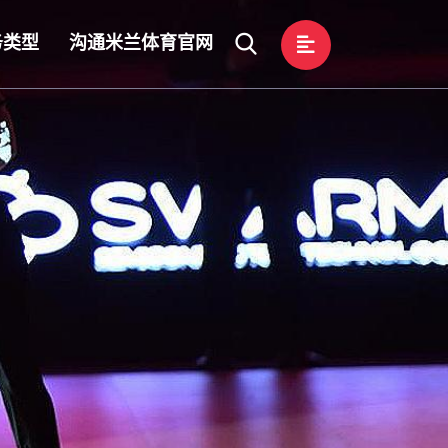
务类型
沟通米兰体育官网