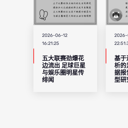
2026-06-12
2026-
16:21:25
22:51:
五大联赛劲爆花
基于
边流出 足球巨星
析的
与娱乐圈明星传
据报
绯闻
型研