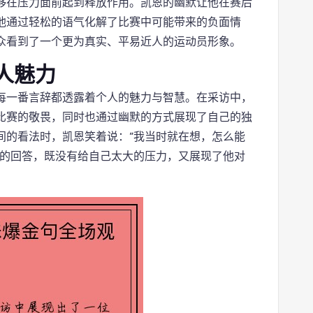
够在压力面前起到释放作用。凯恩的幽默让他在赛后
他通过轻松的语气化解了比赛中可能带来的负面情
众看到了一个更为真实、平易近人的运动员形象。
人魅力
每一番言辞都透露着个人的魅力与智慧。在采访中，
比赛的敬畏，同时也通过幽默的方式展现了自己的独
间的看法时，凯恩笑着说：“我当时就在想，怎么能
智的回答，既没有给自己太大的压力，又展现了他对