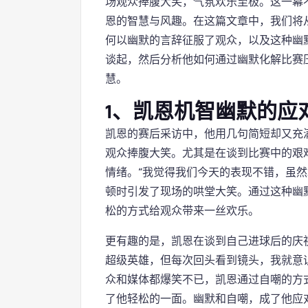
场观众捧腹大笑，气氛欢乐至极。这一幕
恩的智慧与风趣。在这篇文章中，我们将
何以幽默的言辞征服了观众，以及这种幽
谈起，然后分析他如何通过幽默化解比赛
慧。
1、凯恩机智幽默的应
凯恩的赛后采访中，他用几句简短却又充
观众捧腹大笑。尤其是在谈到比赛中的艰
情绪。“我觉得我们今天的表现不错，虽然
顿时引发了现场的哄堂大笑。通过这种幽
松的方式给观众带来一丝欢乐。
更有趣的是，凯恩在谈到自己进球后的庆
超级英雄，但每次回头看到镜头，我就意
众和媒体都爆笑不已，凯恩通过自嘲的方
了他轻松的一面。幽默和自嘲，成了他应