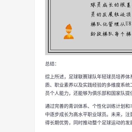
总结：
综上所述，足球联赛球队年轻球员培养体
质、职业素养以及实践经验的多维度系统
员个人能力，还能够为俱乐部和国家队提
通过完善的青训体系、个性化训练计划和
中逐步成长为高水平职业球员。未来，注
得长期优势，同时推动整个足球运动的发