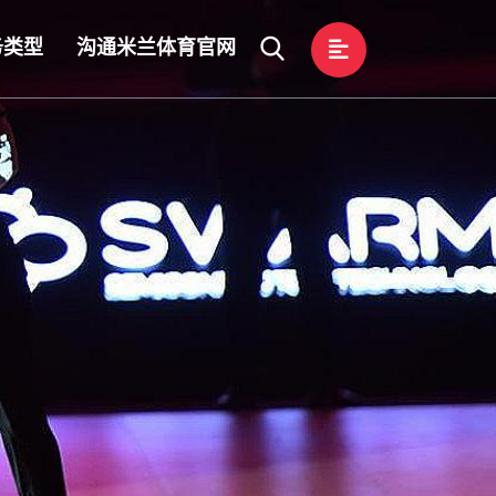
务类型
沟通米兰体育官网