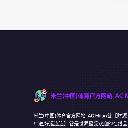
米兰(中国)体育官方网站-AC Milan🏆【财源
广进,好运连连】🏆是世界最受欢迎的在线品