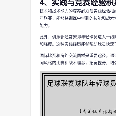
4、实践与竞赛经验积
技术和战术能力的培养必须与实践经验相
年联赛，能够将训练中学到的技能和战术
能力。
此外，俱乐部通常安排年轻球员进入一线
和强度。这种实践经历能够帮助球员快速
国际比赛和海外交流同样是重要途径。通
同风格的比赛和战术理念，拓宽视野，增