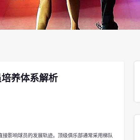
员培养体系解析
直接影响球员的发展轨迹。顶级俱乐部通常采用梯队