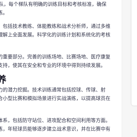
梯队，每个梯队有明确的训练目标和考核标准，确保
练。
，包括技术教练、体能教练和战术分析师，通过多维
理解上全面发展。科学化的训练计划和系统化的考核
的重要部分。完善的训练场地、比赛场地、医疗康复
支持，使其在安全和专业的环境中得到持续发展。
养
力的潜力挖掘。技术训练通常包括控球、传球、射
合小型比赛和模拟场景进行实战演练，以提高球员在
体系，包括防守站位、进攻配合和空间利用等方面。
练，年轻球员能够逐步建立战术意识，并在比赛中有