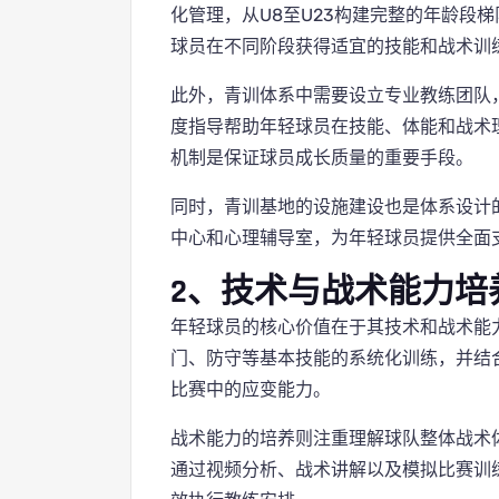
化管理，从U8至U23构建完整的年龄段
球员在不同阶段获得适宜的技能和战术训
此外，青训体系中需要设立专业教练团队
度指导帮助年轻球员在技能、体能和战术
机制是保证球员成长质量的重要手段。
同时，青训基地的设施建设也是体系设计
中心和心理辅导室，为年轻球员提供全面
2、技术与战术能力培
年轻球员的核心价值在于其技术和战术能
门、防守等基本技能的系统化训练，并结
比赛中的应变能力。
战术能力的培养则注重理解球队整体战术
通过视频分析、战术讲解以及模拟比赛训