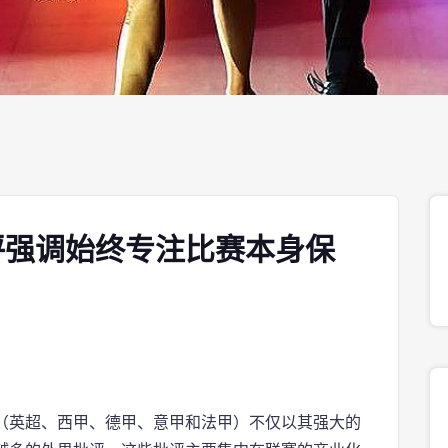
评强调始终专注比赛本身保
（英超、西甲、德甲、意甲和法甲）不仅以其强大的