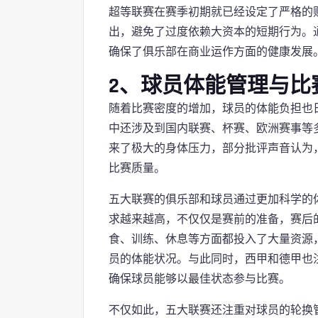
超等联赛在赛季初期就已经设定了严格的
出，避免了过度依赖大资本的短期行为。
确保了俱乐部在商业运作方面的健康发展
2、球员体能管理与比
随着比赛密度的增加，球员的体能负担也
中还涉及到国内联赛、杯赛、欧洲赛事等
来了极大的身体压力，部分批评声音认为
比赛质量。
五大联赛的俱乐部和球员通过更加科学的
求越来越高，不仅仅是赛前的准备，赛后
食、训练、休息等方面都投入了大量资源
员的体能状况。与此同时，西甲和德甲也
确保球员能够以最佳状态参与比赛。
不仅如此，五大联赛还注重对球员的轮换