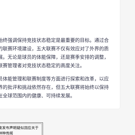
始终强调保持竞技状态稳定是最重要的目标。通过合
的联赛环境建设，五大联赛不仅有效应对了外界的质
展。无论是球员的体能保障，还是赛季安排的调整，
联赛管理者对竞技状态稳定的高度关注。
员体能管理和联赛制度等方面进行探索和改革，以应
界的批评和挑战依然存在，但五大联赛将始终以保持
在全球范围内的健康、可持续发展。