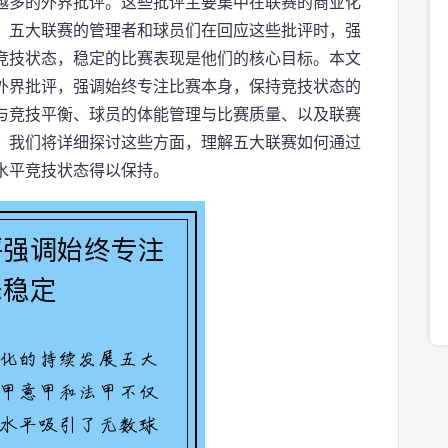
越多的外界批评。这些批评主要集中在联赛的商业化
。五大联赛的管理者和球员们在回应这些批评时，强
竞技状态，稳定的比赛表现是他们的核心目标。本文
外界批评，强调始终专注比赛本身，保持竞技状态的
与竞技平衡、球员的体能管理与比赛质量、以及联赛
，我们将详细探讨这些方面，理解五大联赛如何通过
水平竞技状态得以保持。