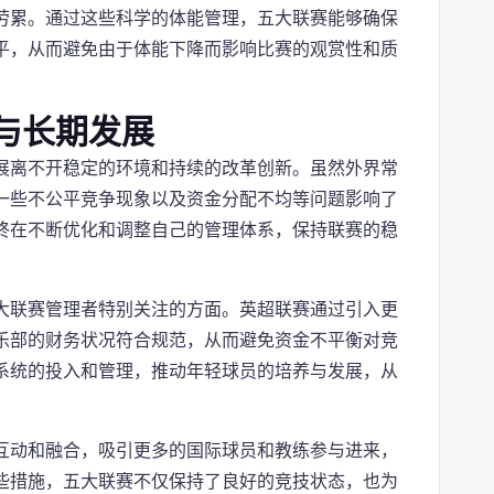
劳累。通过这些科学的体能管理，五大联赛能够确保
平，从而避免由于体能下降而影响比赛的观赏性和质
与长期发展
展离不开稳定的环境和持续的改革创新。虽然外界常
一些不公平竞争现象以及资金分配不均等问题影响了
终在不断优化和调整自己的管理体系，保持联赛的稳
大联赛管理者特别关注的方面。英超联赛通过引入更
乐部的财务状况符合规范，从而避免资金不平衡对竞
系统的投入和管理，推动年轻球员的培养与发展，从
互动和融合，吸引更多的国际球员和教练参与进来，
些措施，五大联赛不仅保持了良好的竞技状态，也为