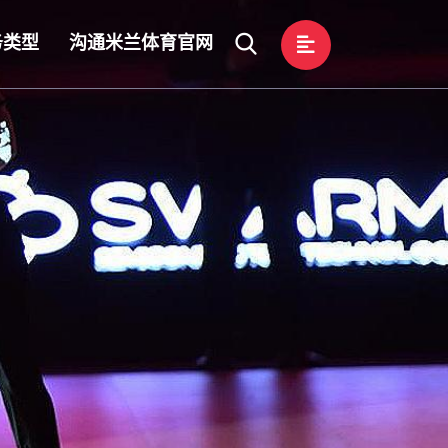
务类型
沟通米兰体育官网