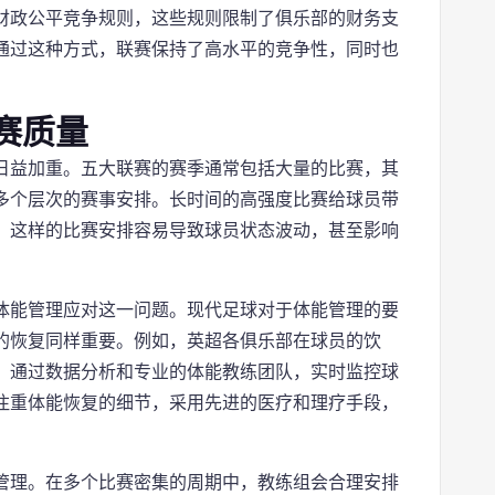
财政公平竞争规则，这些规则限制了俱乐部的财务支
通过这种方式，联赛保持了高水平的竞争性，同时也
。
赛质量
日益加重。五大联赛的赛季通常包括大量的比赛，其
多个层次的赛事安排。长时间的高强度比赛给球员带
，这样的比赛安排容易导致球员状态波动，甚至影响
体能管理应对这一问题。现代足球对于体能管理的要
的恢复同样重要。例如，英超各俱乐部在球员的饮
，通过数据分析和专业的体能教练团队，实时监控球
注重体能恢复的细节，采用先进的医疗和理疗手段，
管理。在多个比赛密集的周期中，教练组会合理安排