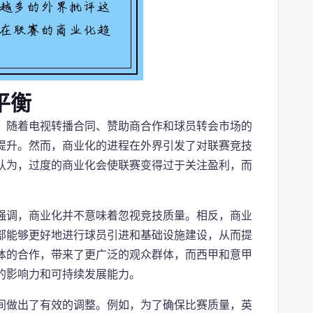
平衡
，随着电视转播合同、赞助商合作和球员转会市场的
提升。然而，商业化的进程在外界引发了对联赛竞技
认为，过度的商业化会使联赛变得过于关注盈利，而
强调，商业化并不意味着忽视竞技质量。相反，商业
部能够更好地进行球员引进和基础设施建设，从而提
体的合作，带来了更广泛的观众群体，而西甲和意甲
的影响力和可持续发展能力。
间做出了有效的调整。例如，为了确保比赛质量，英