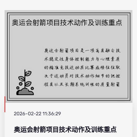
2026-02-22 11:36:29
奥运会射箭项目技术动作及训练重点