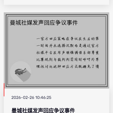
2026-02-26 10:46:25
曼城社媒发声回应争议事件