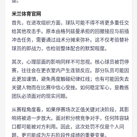
整。
米兰体育官网
首先，在进攻组织方面，球队可能不得不将更多重任交
给其他攻击手。原本由格列兹曼承担的回撤接应与前插
冲击任务，需要通过战术分摊来弥补。这不仅考验替补
球员的即战力，也检验整体配合的默契程度。
其次，心理层面的影响同样不可忽视。核心球员被罚停
赛，往往会在更衣室内产生连锁反应。部分队员可能因
此更加谨慎，避免再度触碰纪律红线；也有可能因失去
关键人物而在比赛中信心受挫。如何稳定军心，是教练
团队必须面对的现实问题。
从赛程角度看，如果停赛场次正值关键对决阶段，其影
响将被进一步放大。面对积分榜竞争对手，任何阵容缺
口都可能被对方利用。因此，这次处罚不仅是个人问
题，更可能成为左右阶段性成绩的重要变量。