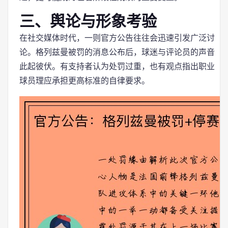
三、舆论与形象考验
在社交媒体时代，一则官方公告往往会迅速引发广泛讨
论。格列兹曼被罚的消息公布后，球迷与评论员的声音
此起彼伏。有支持者认为处罚过重，也有观点指出职业
球员理应承担更高标准的自律要求。