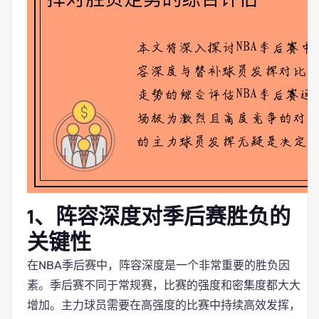
1、阵容深度对季后赛胜负的
关键性
在NBA季后赛中，阵容深度是一个非常重要的胜负因
素。季后赛不同于常规赛，比赛的强度和密集度都大大
增加。主力球员需要在高强度的比赛中持续高效发挥，