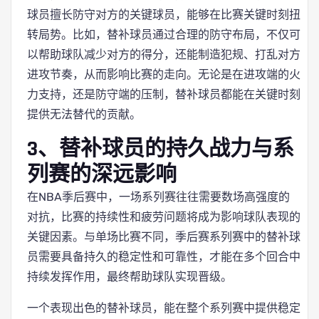
球员擅长防守对方的关键球员，能够在比赛关键时刻扭
转局势。比如，替补球员通过合理的防守布局，不仅可
以帮助球队减少对方的得分，还能制造犯规、打乱对方
进攻节奏，从而影响比赛的走向。无论是在进攻端的火
力支持，还是防守端的压制，替补球员都能在关键时刻
提供无法替代的贡献。
3、替补球员的持久战力与系
列赛的深远影响
在NBA季后赛中，一场系列赛往往需要数场高强度的
对抗，比赛的持续性和疲劳问题将成为影响球队表现的
关键因素。与单场比赛不同，季后赛系列赛中的替补球
员需要具备持久的稳定性和可靠性，才能在多个回合中
持续发挥作用，最终帮助球队实现晋级。
一个表现出色的替补球员，能在整个系列赛中提供稳定