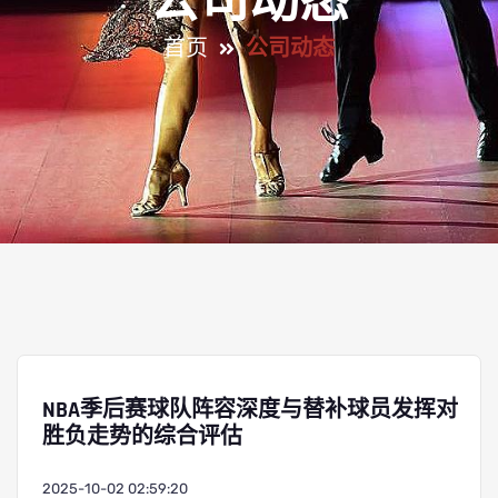
公司动态
首页
公司动态
NBA季后赛球队阵容深度与替补球员发挥对
胜负走势的综合评估
2025-10-02 02:59:20