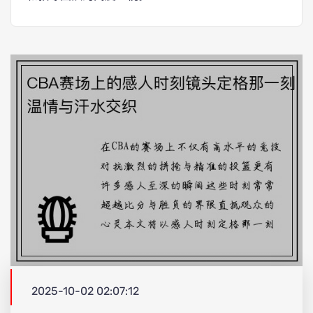
2025-10-02 02:07:12