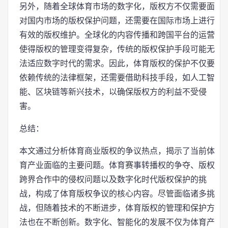
另外，随着全球体育市场的数字化，版权方不仅需要面
对国内市场的版权保护问题，还需要在国际市场上进行
有效的版权维护。全球化的内容传播和跨国平台的运营
使得版权的管理变得复杂，传统的版权保护手段可能无
法适应数字时代的需求。因此，体育版权的保护不仅要
依赖传统的法律框架，还需要借助科技手段，如人工智
能、区块链等新兴技术，以确保版权方的利益不受侵
害。
总结：
本文通过分析体育商业版权的争议热点，揭示了当前体
育产业面临的主要问题。体育赛事转播权的争夺、版权
跨界合作中的侵权问题以及数字化时代版权保护的挑
战，构成了体育版权争议的核心内容。尽管面临诸多挑
战，但随着技术的不断进步，体育版权的管理和保护方
法也在不断创新。数字化、智能化的发展不仅为体育产