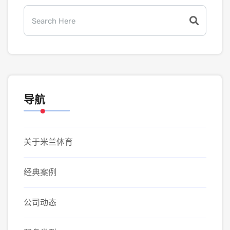
导航
关于米兰体育
经典案例
公司动态