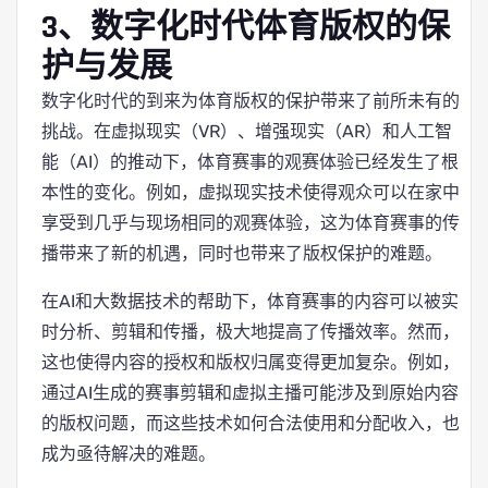
3、数字化时代体育版权的保
护与发展
数字化时代的到来为体育版权的保护带来了前所未有的
挑战。在虚拟现实（VR）、增强现实（AR）和人工智
能（AI）的推动下，体育赛事的观赛体验已经发生了根
本性的变化。例如，虚拟现实技术使得观众可以在家中
享受到几乎与现场相同的观赛体验，这为体育赛事的传
播带来了新的机遇，同时也带来了版权保护的难题。
在AI和大数据技术的帮助下，体育赛事的内容可以被实
时分析、剪辑和传播，极大地提高了传播效率。然而，
这也使得内容的授权和版权归属变得更加复杂。例如，
通过AI生成的赛事剪辑和虚拟主播可能涉及到原始内容
的版权问题，而这些技术如何合法使用和分配收入，也
成为亟待解决的难题。