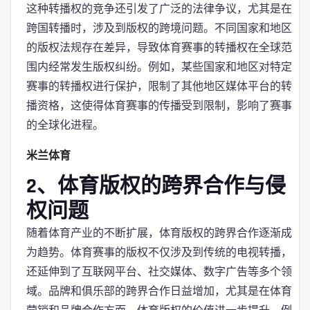
这种转播权的竞争还引发了广泛的法律争议，尤其是在
跨国转播时，涉及到版权的跨境问题。不同国家和地区
的版权法规存在差异，导致体育赛事的转播权在全球范
围内经常发生版权纠纷。例如，某些国家和地区对特定
赛事的转播权进行保护，限制了其他地区媒体平台的转
播资格，这使得体育赛事的传播受到限制，影响了赛事
的全球化进程。
米兰体育
2、体育版权的跨界合作与侵
权问题
随着体育产业的不断扩展，体育版权的跨界合作逐渐成
为趋势。体育赛事的版权不仅涉及到传统的电视转播，
还延伸到了互联网平台、社交媒体、数字广告等多个领
域。品牌和俱乐部的跨界合作日益增加，尤其是在体育