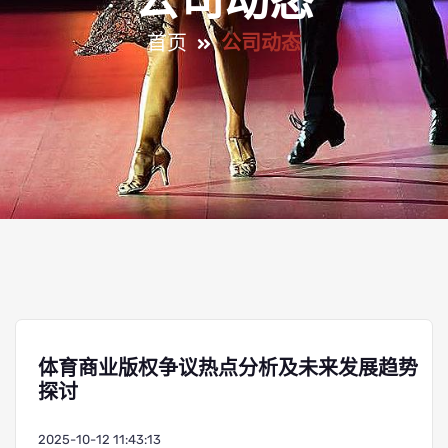
公司动态
首页
公司动态
体育商业版权争议热点分析及未来发展趋势
探讨
2025-10-12 11:43:13