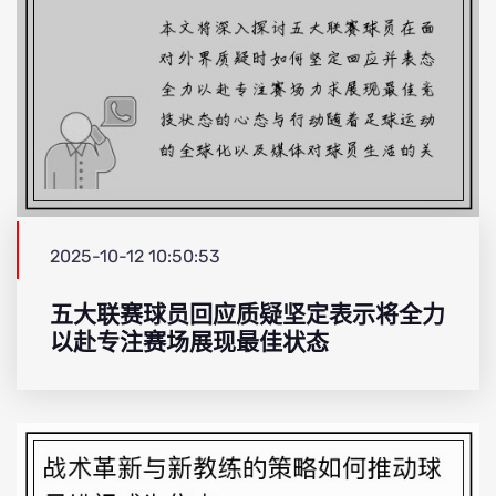
2025-10-12 10:50:53
五大联赛球员回应质疑坚定表示将全力
以赴专注赛场展现最佳状态