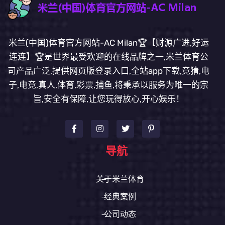
米兰(中国)体育官方网站-AC Milan🏆【财源广进,好运
连连】🏆是世界最受欢迎的在线品牌之一,米兰体育公
司产品广泛,提供网页版登录入口,全站app下载,竞猜,电
子,电竞,真人,体育,彩票,捕鱼,将秉承以服务为唯一的宗
旨,安全有保障,让您玩得放心,开心娱乐！
导航
关于米兰体育
经典案例
公司动态