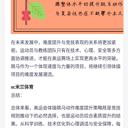
在未来发展中，难度提升与竞技表现的关系将更加紧
密。运动员与教练团队只有在技术、心理、安全等多方
面协调推进，才能在奥运赛场上实现更高水平的突破。
跳马作为一个体现速度与力量的项目，将继续引领体操
项目的难度发展潮流。
ac米兰体育
总结：
总体来看，奥运会体操跳马动作难度提升策略既是竞技
规则推动下的必然选择，也是运动员综合素质提升的结
果。从科学训练、技术优化到心理调适与安全保障，每