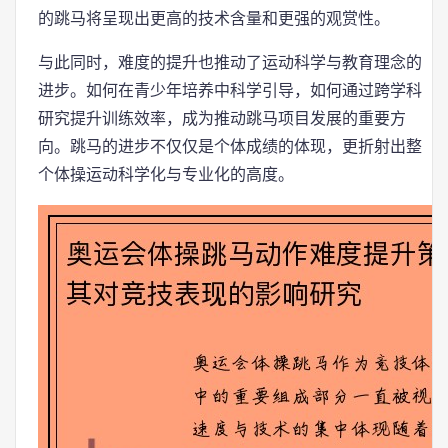
的跳马将呈现出更高的技术含量和更强的观赏性。
与此同时，难度的提升也推动了运动科学与教育理念的
进步。如何在青少年培养中科学引导，如何通过跨学科
研究提升训练效率，成为推动跳马项目发展的重要方
向。跳马的进步不仅仅是个体成绩的体现，更折射出整
个体操运动科学化与专业化的高度。