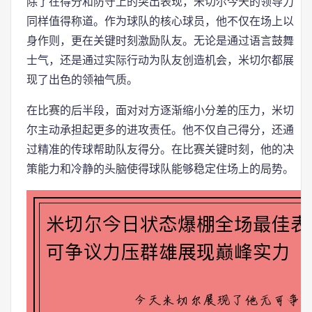
除了在得分和防守上的突出表现，米切尔今天的领导力
同样值得称道。作为球队的核心球员，他不仅在场上以
身作则，更在关键时刻激励队友。无论是通过语言鼓舞
士气，还是通过实际行动为队友创造机会，米切尔都展
现了出色的领袖气质。
在比赛的后半段，面对对方逐渐缩小分差的压力，米切
尔主动承担起更多的进攻责任。他不仅自己得分，还通
过精准的传球帮助队友得分。在比赛关键时刻，他的决
策能力和冷静的头脑使得球队能够稳定住场上的局势。