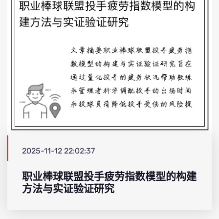
2025-11-12 22:02:37
职业棒球联盟投手疲劳指数模型的构建
方法与实证验证研究