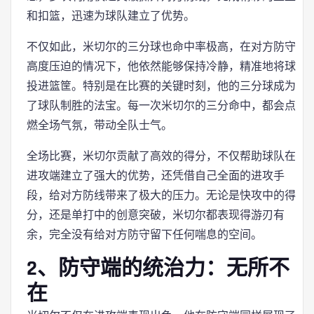
和扣篮，迅速为球队建立了优势。
不仅如此，米切尔的三分球也命中率极高，在对方防守
高度压迫的情况下，他依然能够保持冷静，精准地将球
投进篮筐。特别是在比赛的关键时刻，他的三分球成为
了球队制胜的法宝。每一次米切尔的三分命中，都会点
燃全场气氛，带动全队士气。
全场比赛，米切尔贡献了高效的得分，不仅帮助球队在
进攻端建立了强大的优势，还凭借自己全面的进攻手
段，给对方防线带来了极大的压力。无论是快攻中的得
分，还是单打中的创意突破，米切尔都表现得游刃有
余，完全没有给对方防守留下任何喘息的空间。
2、防守端的统治力：无所不
在