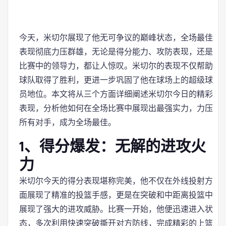
今天，米切尔展现了他无可争议的巅峰状态，全场最佳
表现彻底力压群雄，无论是得分能力、攻防表现，还是
比赛中的领导力，都让人惊叹。米切尔的表现不仅帮助
球队取得了胜利，更进一步巩固了他在球场上的超级球
员地位。本文将从三个方面详细阐述米切尔今日的精彩
表现，分析他如何在全场比赛中展现出最强实力，力压
所有对手，成为全场最佳。
1、得分爆发：无解的进攻火
力
米切尔今天的得分表现堪称完美，他不仅在外线投射方
面展现了精准的投篮手感，更是在突破和中距离投篮中
展现了强大的进攻威胁。比赛一开始，他便迅速进入状
态，多次利用快速突破撕开对方防线，完成精彩的上篮