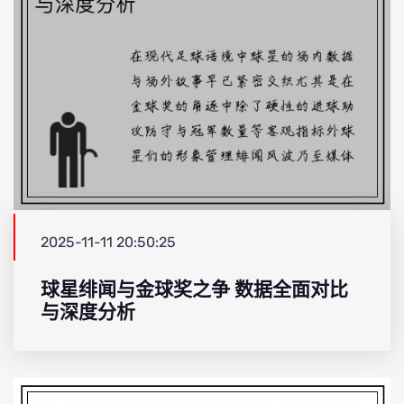
2025-11-11 20:50:25
球星绯闻与金球奖之争 数据全面对比
与深度分析