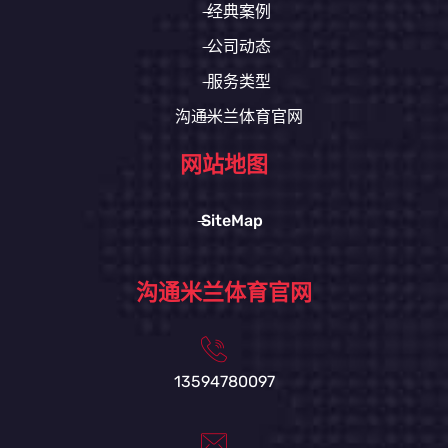
经典案例
公司动态
服务类型
沟通米兰体育官网
网站地图
SiteMap
沟通米兰体育官网
13594780097