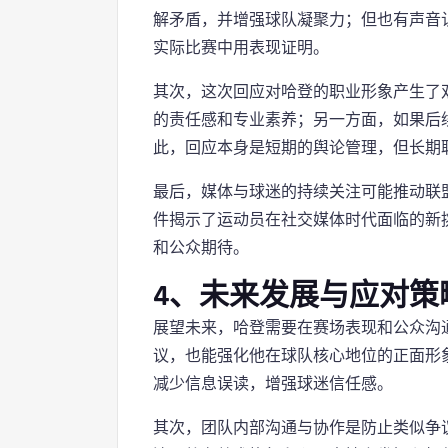
解矛盾，并增强球队凝聚力；但也有声音
实际比赛中用表现证明。
其次，这次回应对哈登的职业形象产生了
的责任感和专业素养；另一方面，如果后
此，回应本身是短期的舆论管理，但长期
最后，媒体与球迷的持续关注可能推动联
件揭示了运动员在社交媒体时代面临的新
和公众期待。
4、未来发展与应对策
展望未来，哈登需要在赛场表现和公众沟
议，也能强化他在球队核心地位的正面形
减少信息误读，增强球迷信任感。
其次，团队内部沟通与协作是防止类似争