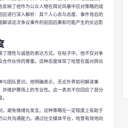
也反映了他作为公众人物在舆论风暴中应对策略的成
回应进行深入解析：其个人心态与态度、事件背后的
面解读这次争议事件的前因后果和可能产生的长远影
度
择了理性与诚恳的表达方式。在帖子中，他不仅对争
及合作伙伴的尊重。这种态度体现了哈登在面对舆论
神与团队意识。他明确表示，无论外界如何解读事
，并维护赛场上的专业性。这一表态不仅回应了部分
度。
制，避免情绪化发言。这种策略在一定程度上有助于
的公共沟通能力。通过社交媒体平台，哈登有效地向