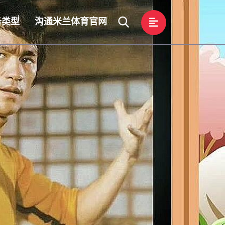
务类型
沟通米兰体育官网