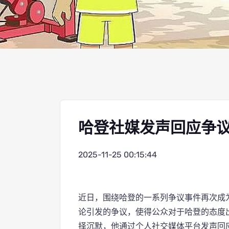
哈登社媒发声回应争
2025-11-25 00:15:44
近日，围绕哈登的一系列争议事件再次成
论引发的争议，使得公众对于哈登的态度
择沉默，他通过个人社交媒体平台发声回