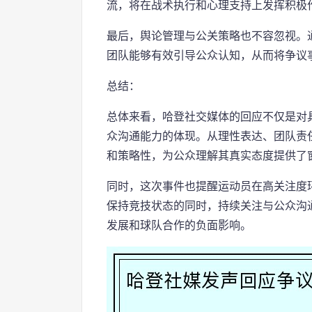
流，将在战术执行和心理支持上发挥积极
最后，舆论管理与公关策略也不容忽视。
团队能够有效引导公众认知，从而将争议
总结：
总体来看，哈登社交媒体的回应不仅是对
众沟通能力的体现。从理性表达、团队责
和策略性，为公众理解其真实态度提供了
同时，这次事件也提醒运动员在高关注度
保持竞技状态的同时，持续关注与公众沟
发展和球队合作的负面影响。