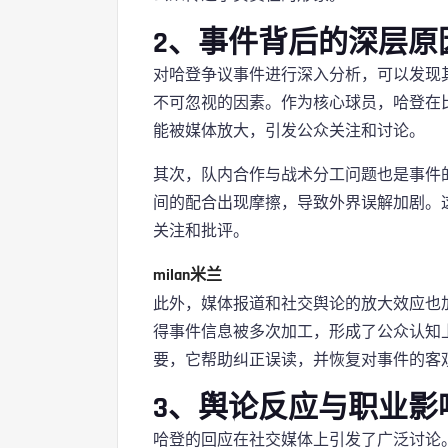
2、事件背后的深层原
对哈登争议事件进行深入分析，可以发现
不可忽视的因素。作为核心球员，哈登在
能被媒体放大，引发公众关注和讨论。
其次，队内合作与战术分工问题也是事件
间的配合出现摩擦，导致外界误解加剧。
关注和批评。
milan米兰
此外，媒体报道和社交舆论的放大效应也
得事件信息被多次加工，形成了公众认知
要，它帮助纠正误读，并恢复对事件的客
3、舆论反应与职业影
哈登的回应在社交媒体上引发了广泛讨论