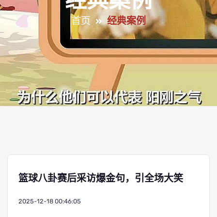
经典案例
首页
经典案例
篮球八卦赛后采访爆金句，引全场大笑
2025-12-18 00:46:05