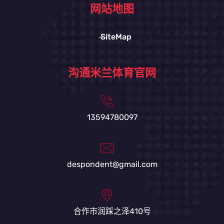
网站地图
SiteMap
沟通米兰体育官网
13594780097
despondent@gmail.com
合作市润踩之泽410号