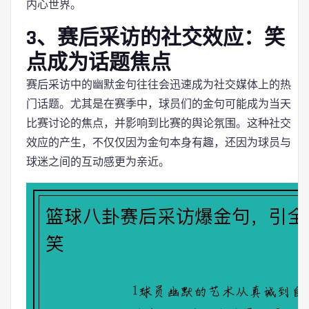
内心世界。
3、赛后采访的社交效应：笑
点成为话题焦点
赛后采访中的幽默金句往往会迅速成为社交媒体上的热
门话题。尤其是在赛季中，球员们的金句可能成为当天
比赛讨论的焦点，并影响到比赛的舆论氛围。这种社交
效应的产生，不仅仅因为金句本身有趣，还因为球员与
球迷之间的互动感更为亲近。