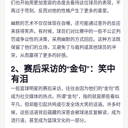
们也开始用更加宽容的态度去看待这位球员的表现，不
再过于苛刻，反而对他的性格产生了更多的喜爱。
幽默的艺术不仅仅体现在自嘲，还可能通过意外的反应
来获得笑声。有时候，球员们对比赛中的一些不公正判
罚或争议性的决策，采用幽默的方式回应。这种方法既
保留了他们的立场，又避免了与裁判或其他球员的冲
突，从而赢得了更多的好感。
2、赛后采访的“金句”：笑中
有泪
一些篮球明星的赛后采访，往往会因为他们的“金句”而
成为社交媒体的热点。所谓“金句”，指的就是那些看似
平凡，但却能引起共鸣或引发全场大笑的话语。许多时
候，这些话语背后蕴藏的深意会被球迷反复解读，成为
流行语，甚至成为篮球文化的一部分。