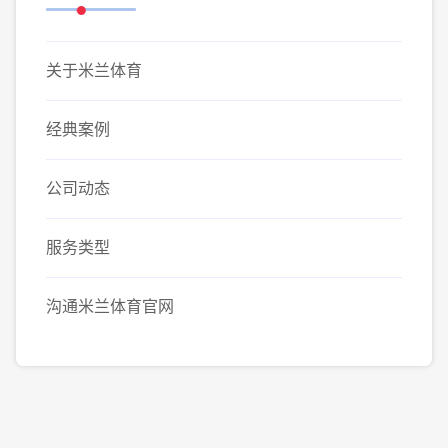
关于米兰体育
经典案例
公司动态
服务类型
沟通米兰体育官网