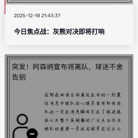
2025-12-18 21:43:37
今日焦点战：灰熊对决即将打响