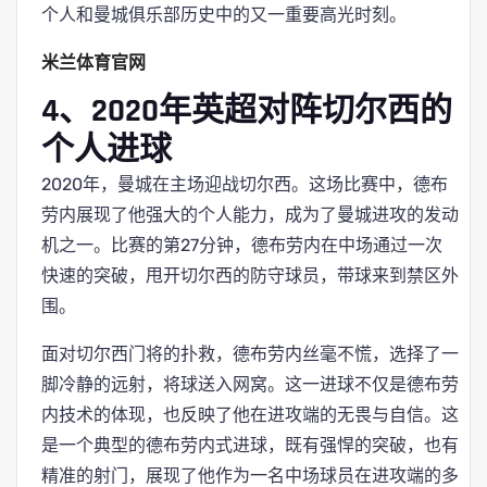
个人和曼城俱乐部历史中的又一重要高光时刻。
米兰体育官网
4、2020年英超对阵切尔西的
个人进球
2020年，曼城在主场迎战切尔西。这场比赛中，德布
劳内展现了他强大的个人能力，成为了曼城进攻的发动
机之一。比赛的第27分钟，德布劳内在中场通过一次
快速的突破，甩开切尔西的防守球员，带球来到禁区外
围。
面对切尔西门将的扑救，德布劳内丝毫不慌，选择了一
脚冷静的远射，将球送入网窝。这一进球不仅是德布劳
内技术的体现，也反映了他在进攻端的无畏与自信。这
是一个典型的德布劳内式进球，既有强悍的突破，也有
精准的射门，展现了他作为一名中场球员在进攻端的多