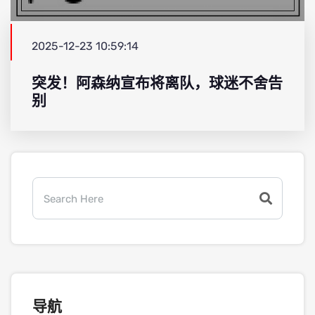
2025-12-23 10:59:14
突发！阿森纳宣布将离队，球迷不舍告
别
导航