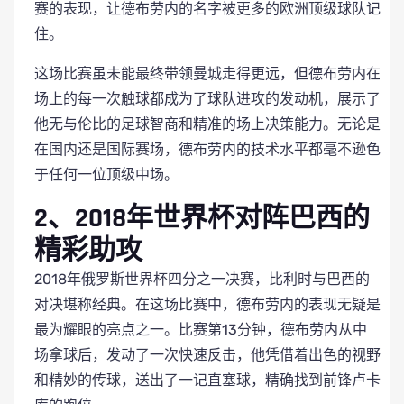
赛的表现，让德布劳内的名字被更多的欧洲顶级球队记
住。
这场比赛虽未能最终带领曼城走得更远，但德布劳内在
场上的每一次触球都成为了球队进攻的发动机，展示了
他无与伦比的足球智商和精准的场上决策能力。无论是
在国内还是国际赛场，德布劳内的技术水平都毫不逊色
于任何一位顶级中场。
2、2018年世界杯对阵巴西的
精彩助攻
2018年俄罗斯世界杯四分之一决赛，比利时与巴西的
对决堪称经典。在这场比赛中，德布劳内的表现无疑是
最为耀眼的亮点之一。比赛第13分钟，德布劳内从中
场拿球后，发动了一次快速反击，他凭借着出色的视野
和精妙的传球，送出了一记直塞球，精确找到前锋卢卡