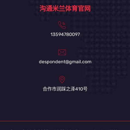
沟通米兰体育官网
13594780097
despondent@gmail.com
合作市润踩之泽410号