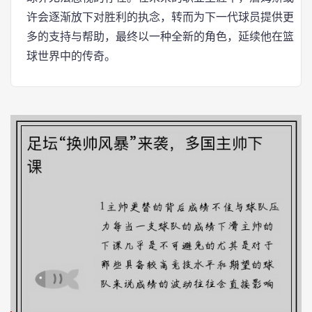
许会逐渐放下对胜利的执念，转而为下一代球员提供更
多的支持与帮助，最终以一种全新的角色，延续他在篮
球世界中的传奇。