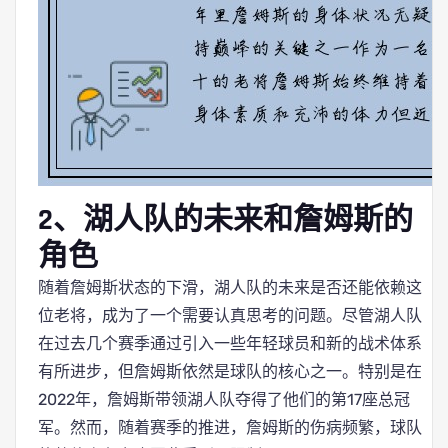
2、湖人队的未来和詹姆斯的
角色
随着詹姆斯状态的下滑，湖人队的未来是否还能依赖这
位老将，成为了一个需要认真思考的问题。尽管湖人队
在过去几个赛季通过引入一些年轻球员和新的战术体系
有所进步，但詹姆斯依然是球队的核心之一。特别是在
2022年，詹姆斯带领湖人队夺得了他们的第17座总冠
军。然而，随着赛季的推进，詹姆斯的伤病频繁，球队