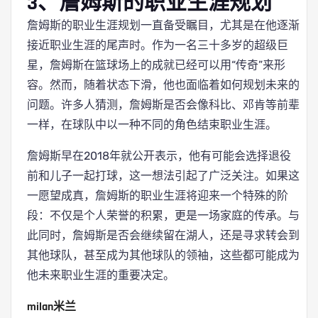
3、詹姆斯的职业生涯规划
詹姆斯的职业生涯规划一直备受瞩目，尤其是在他逐渐
接近职业生涯的尾声时。作为一名三十多岁的超级巨
星，詹姆斯在篮球场上的成就已经可以用“传奇”来形
容。然而，随着状态下滑，他也面临着如何规划未来的
问题。许多人猜测，詹姆斯是否会像科比、邓肯等前辈
一样，在球队中以一种不同的角色结束职业生涯。
詹姆斯早在2018年就公开表示，他有可能会选择退役
前和儿子一起打球，这一想法引起了广泛关注。如果这
一愿望成真，詹姆斯的职业生涯将迎来一个特殊的阶
段：不仅是个人荣誉的积累，更是一场家庭的传承。与
此同时，詹姆斯是否会继续留在湖人，还是寻求转会到
其他球队，甚至成为其他球队的领袖，这些都可能成为
他未来职业生涯的重要决定。
milan米兰