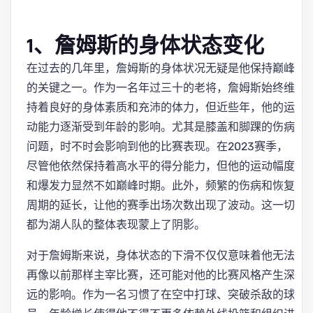
1、詹姆斯的身体状态变化
在过去的几年里，詹姆斯的身体状况无疑是他保持巅峰
的关键之一。作为一名年过三十的老将，詹姆斯始终维
持着良好的身体素质和充沛的体力，但近些年，他的运
动能力逐渐受到年龄的影响。尤其是膝盖和脚踝的伤病
问题，时不时会影响到他的比赛表现。在2023赛季，
尽管他依然保持着高水平的得分能力，但他的运动幅度
和爆发力显然不如巅峰时期。此外，频繁的伤病和恢复
周期的延长，让他的赛季出场次数出现了波动。这一切
都为湖人队的整体表现蒙上了阴影。
对于詹姆斯来说，身体状态的下滑不仅仅意味着他无法
再像以前那样主宰比赛，还可能对他的比赛风格产生深
远的影响。作为一名习惯了在空中打球、突破杀敌的球