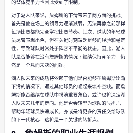
的整体竞争力也因此受到了限制。
对于湖人队来说，詹姆斯的下滑带来了两方面的挑战。
首先是他在场上的领导力逐渐减弱，无法再像之前那样
每场比赛都能完全掌控比赛节奏。其次，球队的年轻球
员尽管表现出色，但在关键时刻缺乏足够的经验和稳定
性，导致球队时常处于阵容不平衡的状态。因此，湖人
队是否能够在没有詹姆斯的情况下继续保持竞争力，仍
然是一个悬而未决的问题。
湖人队未来的成功将依赖于他们是否能够在詹姆斯逐渐
下滑的情况下，通过其他球员的崛起来填补空缺。而詹
姆斯能否继续在球队中扮演重要角色，或许也将决定湖
人队未来几年的走向。他是否会转型为球队的“导师”，
帮助年轻球员快速成长，亦或是将更多的责任交给球队
的下一代核心，这将是一个关键的转折点。