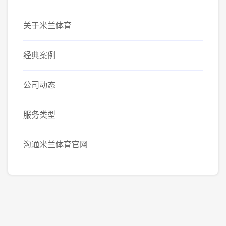
关于米兰体育
经典案例
公司动态
服务类型
沟通米兰体育官网