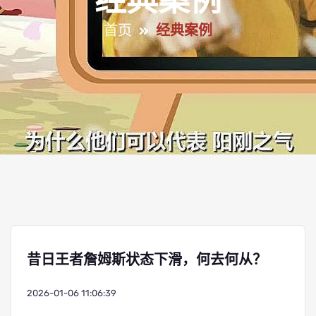
经典案例
首页
经典案例
昔日王者詹姆斯状态下滑，何去何从？
2026-01-06 11:06:39