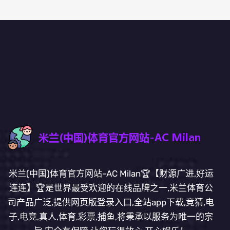
米兰(中国)体育官方网站-AC Milan🏆【财源广进,好运
连连】🏆是世界最受欢迎的在线品牌之一,米兰体育公
司产品广泛,提供网页版登录入口,全站app下载,竞猜,电
子,电竞,真人,体育,彩票,捕鱼,将秉承以服务为唯一的宗