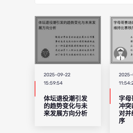
2025-09-22
2025-
15:59:54
11:54:
体坛退役潮引发
字母
的趋势变化与未
冲突
来发展方向分析
对并
序