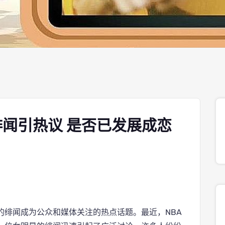
闻引热议 是否已发展成恋
的绯闻成为公众和媒体关注的热点话题。最近，NBA