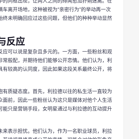
中的同框出现，让两人之间的绯闻愈加扑朔迷离。在
车离开场地，这种被视为“亲密行为”的举动再一次
始终未明确回应过这些问题，但他们的种种举动显然
与反应
反应可以说是复杂且多元的。一方面，一些粉丝和观
非常般配，并期待他们能够公开恋情。他们认为，利
具有较高的认同度，因此如果这段关系最终公开，将
抱有质疑态度。首先，利拉德以往的私生活一直较为
众面前，因此一些粉丝认为这只是媒体对他个人生活
可能只是营销手段，女明星通过与利拉德的互动提升
未来表示担忧。他们认为，作为一名职业球员，利拉