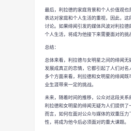
最后，利拉德的家庭背景和个人价值观也
表达对家庭和个人生活的重视，因此，这
讨论。如果绯闻引发的媒体风波对利拉德
个人生活，将成为他接下来需要面对的挑
总结：
总体来看，利拉德与女明星之间的绯闻无
发展成真正的恋情，它都引起了人们对名
多个方面来看，利拉德和女明星的绯闻既
业生涯带来一定的挑战。
未来，随着时间的推移，公众对这段关系
利拉德和女明星的绯闻无疑为人们提供了
而言，如何在面对公众与媒体的双重压力
性，将成为他今后必须面对的重大课题。