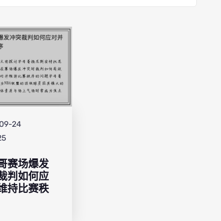
09-24
25
哥赛场爆发
裁判如何应
维持比赛秩