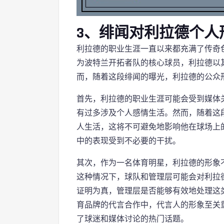
3、绯闻对利拉德个人
利拉德的职业生涯一直以来都充满了传奇
为波特兰开拓者队的核心球员，利拉德以
而，随着这段绯闻的曝光，利拉德的公众
首先，利拉德的职业生涯可能会受到媒体
有过多涉及个人感情生活。然而，随着这
人生活，这将不可避免地影响他在球场上
中的表现受到不必要的干扰。
其次，作为一名体育明星，利拉德的形象
这种情况下，球队和管理层可能会对利拉
证明为真，管理层是否能够有效地处理这
育品牌的代言合作中，代言人的形象至关
了球迷和媒体讨论的热门话题。