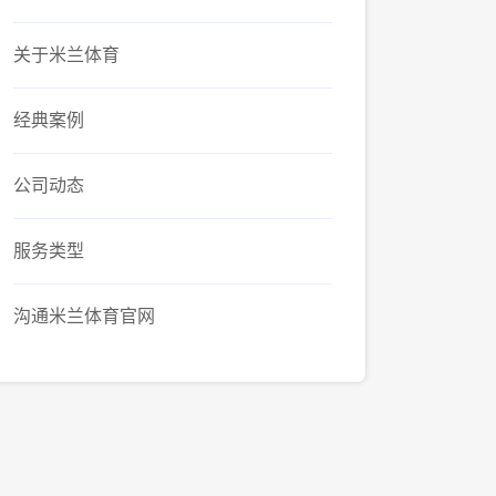
关于米兰体育
经典案例
公司动态
服务类型
沟通米兰体育官网