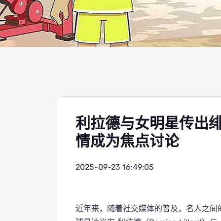
利拉德与女明星传出绯
情成为焦点讨论
2025-09-23 16:49:05
近年来，随着社交媒体的普及，名人之间