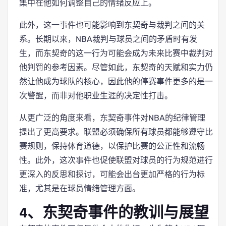
集中在他如何调整自己的情绪反应上。
此外，这一事件也可能影响到东契奇与裁判之间的关
系。长期以来，NBA裁判与球员之间的矛盾时有发
生，而东契奇的这一行为可能会成为未来比赛中裁判对
他判罚的参考因素。尽管如此，东契奇的天赋和实力仍
然让他成为球队的核心，因此他的停赛事件更多的是一
次警醒，而非对他职业生涯的决定性打击。
从更广泛的角度来看，东契奇事件对NBA的纪律管理
提出了更高要求。联盟必须确保所有球员都能够遵守比
赛规则，保持体育道德，以保护比赛的公正性和流畅
性。此外，这次事件也促使联盟对球员的行为规范进行
更深入的反思和探讨，可能会出台更加严格的行为标
准，尤其是在球员情绪管理方面。
4、东契奇事件的教训与展望