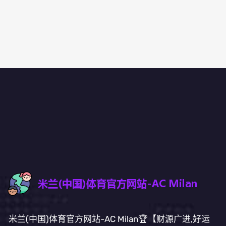
米兰(中国)体育官方网站-AC Milan🏆【财源广进,好运