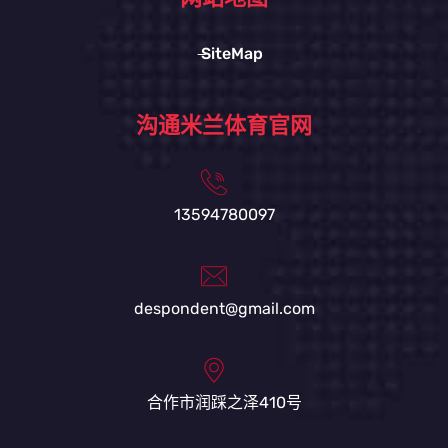
SiteMap
沟通米兰体育官网
13594780097
despondent@gmail.com
合作市润踩之泽410号