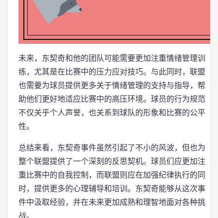
未来，东契奇和他的团队可能需要更加注重情绪管理训
练，尤其是在比赛中的压力应对技巧。与此同时，联盟
也需要为球员提供更多关于情绪管理的支持与指导，帮
助他们更好地适应比赛中的高压环境。球员的行为规范
不仅关乎个人声誉，也关系到球队的形象和比赛的公平
性。
总结来看，东契奇事件虽然引起了不小的风波，但也为
整个联盟提供了一个深刻的反思契机。球员们应更加注
重比赛中的自我控制，而联盟则应在加强纪律执行的同
时，提供更多的心理辅导和培训。东契奇能够从这次事
件中汲取经验，并在未来更加成熟和理智地面对各种挑
战。