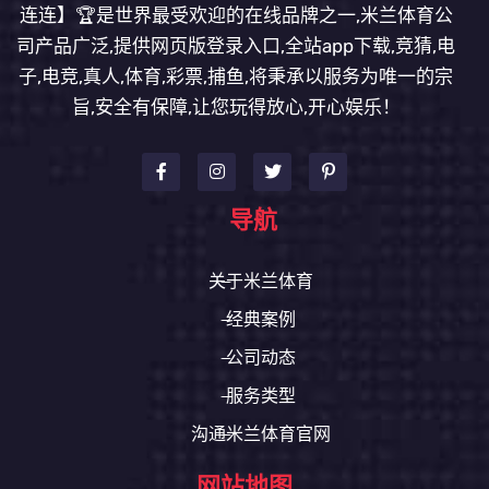
连连】🏆是世界最受欢迎的在线品牌之一,米兰体育公
司产品广泛,提供网页版登录入口,全站app下载,竞猜,电
子,电竞,真人,体育,彩票,捕鱼,将秉承以服务为唯一的宗
旨,安全有保障,让您玩得放心,开心娱乐！
导航
关于米兰体育
经典案例
公司动态
服务类型
沟通米兰体育官网
网站地图