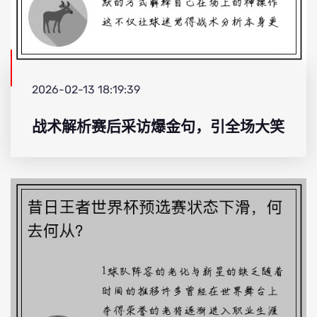
2026-02-13 18:19:39
战术解析赛后采访爆金句，引全场大笑