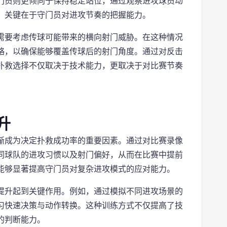
门员则更倾向于保持稳定站位，通过观察进攻球员动
，关键在于守门员对进攻节奏的把握能力。
需要考虑传球可能带来的横向射门威胁。在这种情况
略，以确保能够覆盖传球后的射门角度。通过对反击
扑救选择不仅取决于技术能力，更取决于对比赛节奏
升
渐成为决定扑救成功率的重要因素。通过对比赛录像
同球队的进攻习惯以及射门偏好，从而在比赛中提前
能够显著提高守门员对复杂进攻模式的应对能力。
提升起到关键作用。例如，通过模拟不同进攻场景的
习快速决策与动作转换。这种训练方式不仅提高了技
的判断能力。