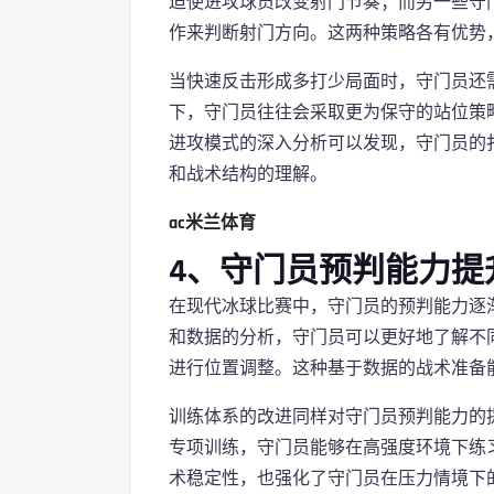
迫使进攻球员改变射门节奏；而另一些守
作来判断射门方向。这两种策略各有优势
当快速反击形成多打少局面时，守门员还
下，守门员往往会采取更为保守的站位策
进攻模式的深入分析可以发现，守门员的
和战术结构的理解。
ac米兰体育
4、守门员预判能力提
在现代冰球比赛中，守门员的预判能力逐
和数据的分析，守门员可以更好地了解不
进行位置调整。这种基于数据的战术准备
训练体系的改进同样对守门员预判能力的
专项训练，守门员能够在高强度环境下练
术稳定性，也强化了守门员在压力情境下