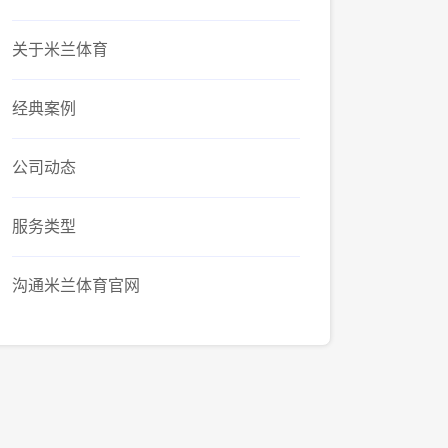
关于米兰体育
经典案例
公司动态
服务类型
沟通米兰体育官网