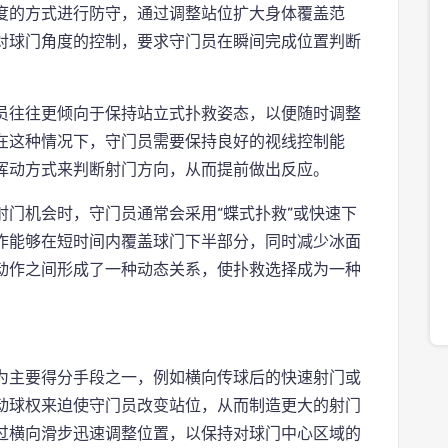
度的方式进行防守，通过调整站位扩大身体覆盖范
对球门角度的控制，要求守门员在瞬间完成位置判断
员往往更倾向于保持站立式扑救姿态，以便随时调整
在这种情况下，守门员需要保持良好的视线控制能
挥动方式来判断射门方向，从而提前做出反应。
门机会时，守门员通常会采用“蝶式扑救”或快速下
作能够在短时间内覆盖球门下半部分，同时减少冰面
动作之间形成了一种动态关系，使扑救选择成为一种
为主要得分手段之一，例如横向传球后的快速射门或
动球权来迫使守门员改变站位，从而制造更大的射门
过横向滑步迅速调整位置，以保持对球门中心区域的