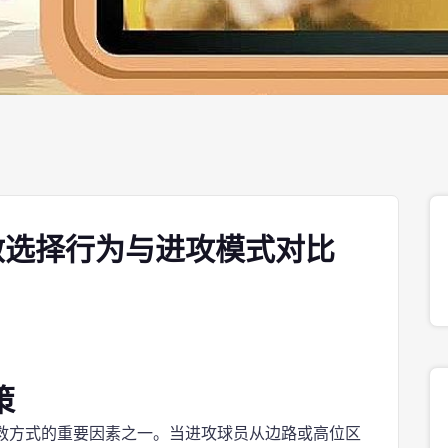
救选择行为与进攻模式对比
策
救方式的重要因素之一。当进攻球员从边路或高位区