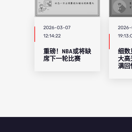
2026-03-07
2026-
12:14:22
19:13:
重磅！NBA或将缺
细数
席下一轮比赛
大高
满回