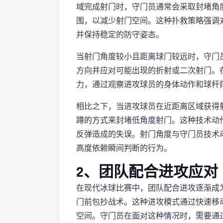
域完成射门时，守门员通常会采取封堵角
围，以减少射门空间。这种扑救策略强调
并保持稳定的防守姿态。
当射门角度较小且距离球门较远时，守门
方向并应对可能出现的折射或二次射门。
力，通过观察进攻球员的身体动作和球杆
相比之下，当进攻球员在近距离区域获得射
蹲的方式来封堵低角度射门。这种技术动
反弹造成的失误。射门角度与守门员技术
高度依赖瞬间判断的行为。
2、团队配合进攻应对
在现代冰球比赛中，团队配合进攻逐渐成
门前包抄战术。这种进攻模式通过快速移
空间。守门员在面对这种情况时，需要通