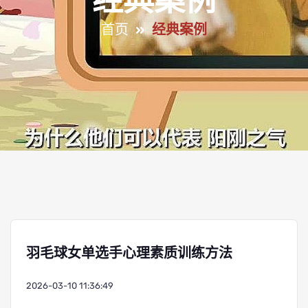
经典案例
首页
经典案例
羽毛球女单选手心理素质训练方法
2026-03-10 11:36:49