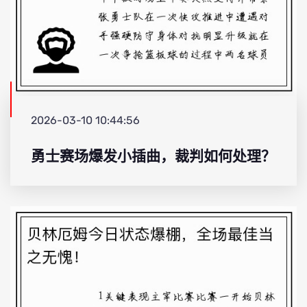
2026-03-10 10:44:56
勇士赛场爆发小插曲，裁判如何处理？