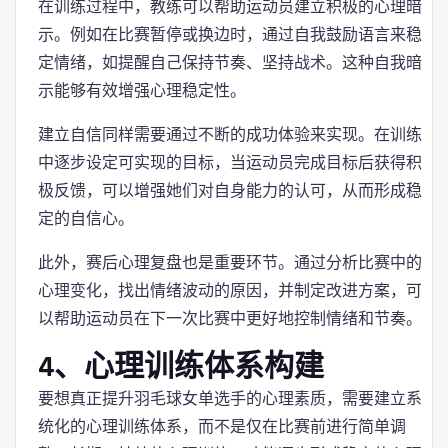
在训练过程中，教练可以帮助运动员建立积极的心理暗
示。例如在比赛暂停或换边时，通过自我鼓励语言来稳
定情绪，如提醒自己保持节奏、坚持战术。这种自我暗
示能够有效增强心理稳定性。
建立自信同样需要通过不断的成功体验来实现。在训练
中逐步设定可实现的目标，当运动员完成目标后获得积
极反馈，可以增强她们对自身能力的认可，从而形成稳
定的自信心。
此外，赛后心理复盘也是重要环节。通过分析比赛中的
心理变化，找出情绪波动的原因，并制定改进方案，可
以帮助运动员在下一次比赛中更好地控制情绪和节奏。
4、心理训练体系构建
要想真正提升羽毛球女单选手的心理素质，需要建立系
统化的心理训练体系，而不是仅在比赛前进行简单调