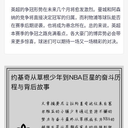
英超的争冠形势在未来几个月将愈发激烈。曼城和阿森
纳的竞争将直接决定冠军的归属，而利物浦等球队能否
在赛季后期逆袭，也将成为悬念所在。总的来说，英超
本赛季的争冠之路充满看点，各大豪门的博弈势必会带
来更多惊喜，球迷们可以期待一场又一场精彩的对决。