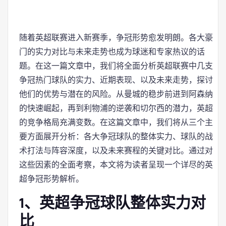
随着英超联赛进入新赛季，争冠形势愈发明朗。各大豪
门的实力对比与未来走势也成为球迷和专家热议的话
题。在这一篇文章中，我们将全面分析英超联赛中几支
争冠热门球队的实力、近期表现、以及未来走势，探讨
他们的优势与潜在的风险。从曼城的稳步前进到阿森纳
的快速崛起，再到利物浦的逆袭和切尔西的潜力，英超
的竞争格局充满变数。在这篇文章中，我们将从三个主
要方面展开分析：各大争冠球队的整体实力、球队的战
术打法与阵容深度，以及未来赛程的关键对比。通过对
这些因素的全面考察，本文将为读者呈现一个详尽的英
超争冠形势解析。
1、英超争冠球队整体实力对
比