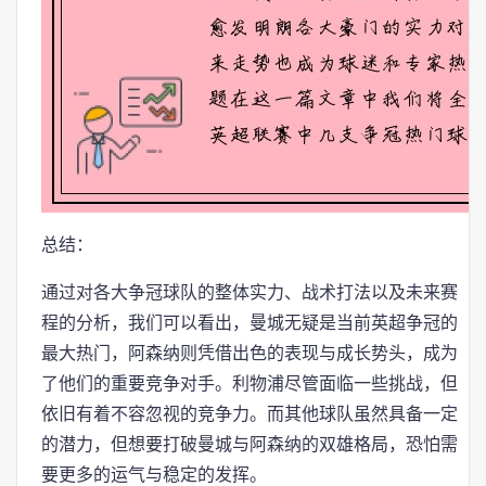
总结：
通过对各大争冠球队的整体实力、战术打法以及未来赛
程的分析，我们可以看出，曼城无疑是当前英超争冠的
最大热门，阿森纳则凭借出色的表现与成长势头，成为
了他们的重要竞争对手。利物浦尽管面临一些挑战，但
依旧有着不容忽视的竞争力。而其他球队虽然具备一定
的潜力，但想要打破曼城与阿森纳的双雄格局，恐怕需
要更多的运气与稳定的发挥。