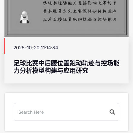
2025-10-20 11:14:34
足球比赛中后腰位置跑动轨迹与控场能
力分析模型构建与应用研究