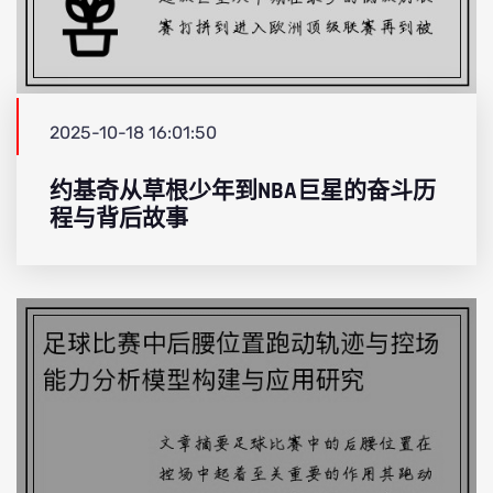
2025-10-18 16:01:50
约基奇从草根少年到NBA巨星的奋斗历
程与背后故事