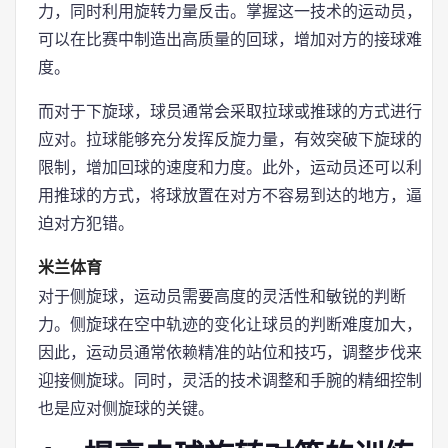
力，同时利用旋转力量反击。掌握这一技术的运动员，
可以在比赛中制造出高质量的回球，增加对方的接球难
度。
而对于下旋球，球员通常会采取拉球或推球的方式进行
应对。拉球能够充分发挥反旋力量，有效突破下旋球的
限制，增加回球的速度和力度。此外，运动员还可以利
用推球的方式，将球放置在对方不容易到达的地方，逼
迫对方犯错。
米兰体育
对于侧旋球，运动员需要高度的灵活性和敏锐的判断
力。侧旋球在空中轨迹的变化让球员的判断难度加大，
因此，运动员通常依赖精准的站位和技巧，调整步伐来
迎接侧旋球。同时，灵活的技术调整和手腕的精细控制
也是应对侧旋球的关键。