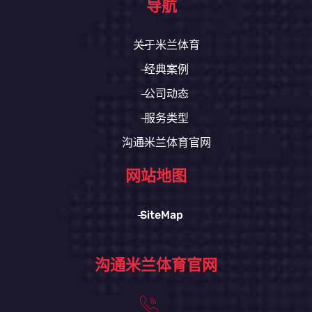
导航
关于米兰体育
经典案例
公司动态
服务类型
沟通米兰体育官网
网站地图
SiteMap
沟通米兰体育官网