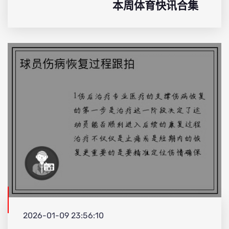
本周体育快讯合集
2026-01-09 23:56:10