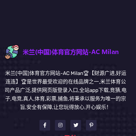
米兰(中国)体育官方网站-AC Milan🏆【财源广进,好运
连连】🏆是世界最受欢迎的在线品牌之一,米兰体育公
司产品广泛,提供网页版登录入口,全站app下载,竞猜,电
子,电竞,真人,体育,彩票,捕鱼,将秉承以服务为唯一的宗
旨,安全有保障,让您玩得放心,开心娱乐！