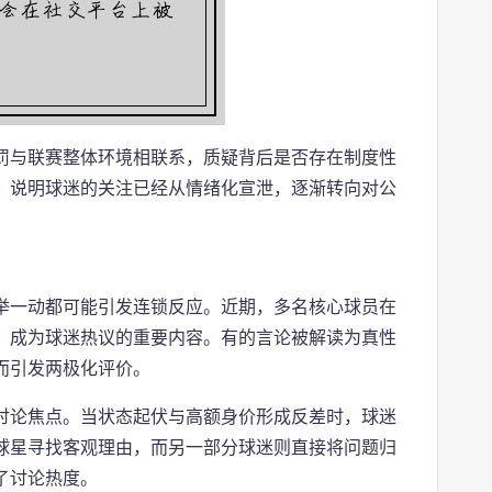
罚与联赛整体环境相联系，质疑背后是否存在制度性
，说明球迷的关注已经从情绪化宣泄，逐渐转向对公
举一动都可能引发连锁反应。近期，多名核心球员在
，成为球迷热议的重要内容。有的言论被解读为真性
而引发两极化评价。
讨论焦点。当状态起伏与高额身价形成反差时，球迷
球星寻找客观理由，而另一部分球迷则直接将问题归
了讨论热度。