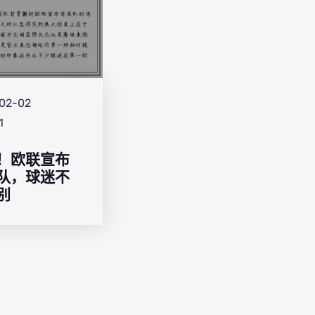
02-02
1
！欧联宣布
队，球迷不
别