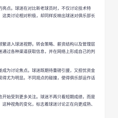
的亮点。球迷在对比新老球员时，不仅讨论技术特
。这类讨论相对积极，却同样反映出球迷对俱乐部长
频繁进入球迷视野。转会策略、薪资结构以及管理层
迷通过各种渠道获取信息，并在网络上形成自己的判
差成为讨论焦点。球迷既期待重磅引援，又担忧资金
现得尤为明显。不同观点的碰撞，使得俱乐部运作话
也开始受到更多关注。球迷不再只看短期成绩，而是
。这种视角的变化，标志着球迷讨论正在向更成熟、