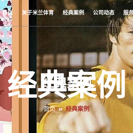
首页
关于米兰体育
经典案例
公司动态
服
经典案例
首页
经典案例