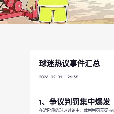
球迷热议事件汇总
2026-02-01 11:26:38
1、争议判罚集中爆发
在近阶段的球迷讨论中，裁判判罚无疑占