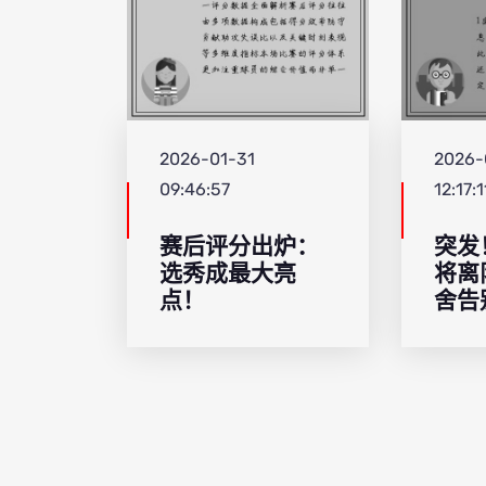
2026-01-31
2026-
09:46:57
12:17:1
赛后评分出炉：
突发
选秀成最大亮
将离
点！
舍告