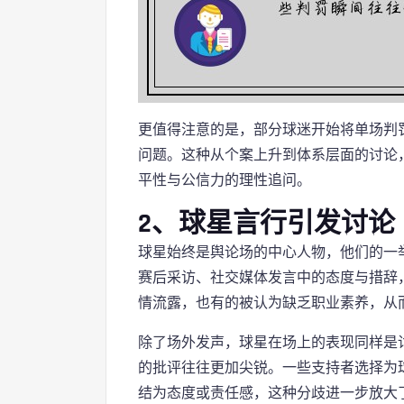
更值得注意的是，部分球迷开始将单场判
问题。这种从个案上升到体系层面的讨论
平性与公信力的理性追问。
2、球星言行引发讨论
球星始终是舆论场的中心人物，他们的一
赛后采访、社交媒体发言中的态度与措辞
情流露，也有的被认为缺乏职业素养，从
除了场外发声，球星在场上的表现同样是
的批评往往更加尖锐。一些支持者选择为
结为态度或责任感，这种分歧进一步放大