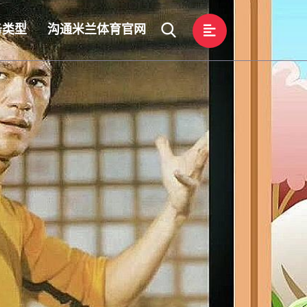
务类型
沟通米兰体育官网