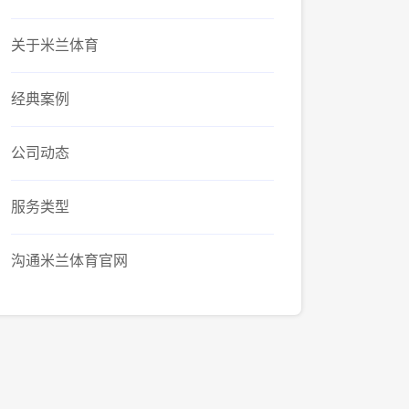
关于米兰体育
经典案例
公司动态
服务类型
沟通米兰体育官网