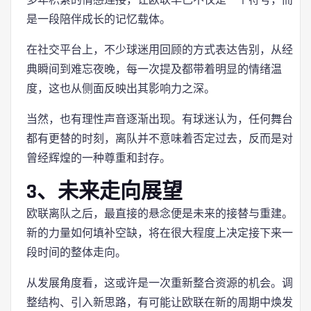
是一段陪伴成长的记忆载体。
在社交平台上，不少球迷用回顾的方式表达告别，从经
典瞬间到难忘夜晚，每一次提及都带着明显的情绪温
度，这也从侧面反映出其影响力之深。
当然，也有理性声音逐渐出现。有球迷认为，任何舞台
都有更替的时刻，离队并不意味着否定过去，反而是对
曾经辉煌的一种尊重和封存。
3、未来走向展望
欧联离队之后，最直接的悬念便是未来的接替与重建。
新的力量如何填补空缺，将在很大程度上决定接下来一
段时间的整体走向。
从发展角度看，这或许是一次重新整合资源的机会。调
整结构、引入新思路，有可能让欧联在新的周期中焕发