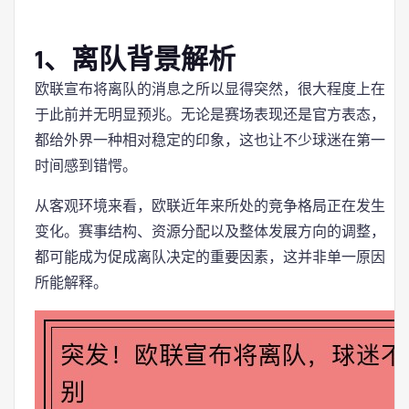
1、离队背景解析
欧联宣布将离队的消息之所以显得突然，很大程度上在
于此前并无明显预兆。无论是赛场表现还是官方表态，
都给外界一种相对稳定的印象，这也让不少球迷在第一
时间感到错愕。
从客观环境来看，欧联近年来所处的竞争格局正在发生
变化。赛事结构、资源分配以及整体发展方向的调整，
都可能成为促成离队决定的重要因素，这并非单一原因
所能解释。