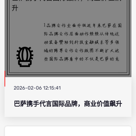
2026-02-06 12:15:41
巴萨携手代言国际品牌，商业价值飙升