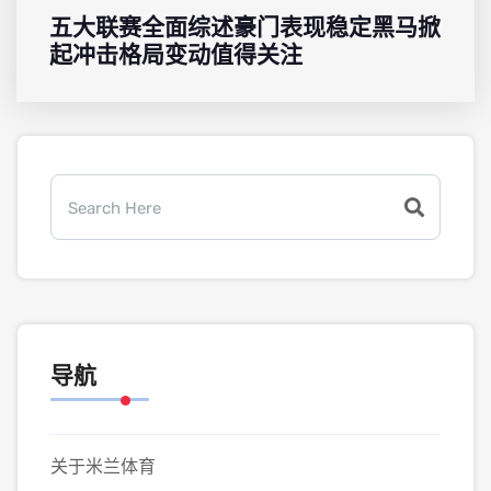
五大联赛全面综述豪门表现稳定黑马掀
起冲击格局变动值得关注
导航
关于米兰体育