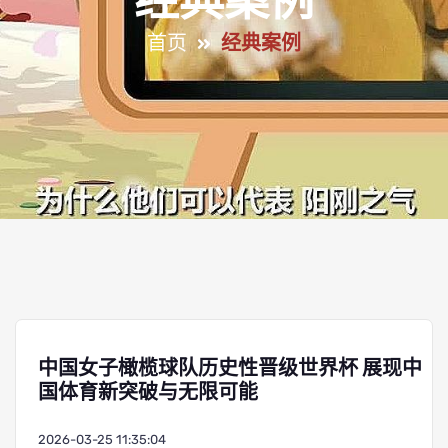
经典案例
首页
经典案例
中国女子橄榄球队历史性晋级世界杯 展现中
国体育新突破与无限可能
2026-03-25 11:35:04