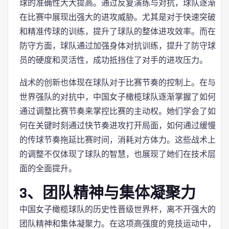
球的准确性大大提高。通过反复演练与对抗，球队逐渐
在比赛中展现出强大的进攻威胁。尤其是对于快速突破
和精准传球的训练，提升了球队的整体进攻效率。而在
防守方面，球队通过加强身体对抗训练，提升了防守球
员的硬度和灵活性，成功抵挡住了对手的进攻压力。
战术的创新也体现在球队对于比赛节奏的控制上。在与
世界强队的对抗中，中国女子橄榄球队逐渐掌握了如何
通过调整比赛节奏来掌控比赛的主动权。她们学会了如
何在关键时刻通过快节奏进攻打开局面，如何通过缓慢
的传球节奏拖延比赛时间，消耗对方体力。这些战术上
的调整不仅体现了球队的智慧，也展现了她们在技术层
面的全面提升。
3、团队精神与集体凝聚力
中国女子橄榄球队的历史性晋级世界杯，离不开强大的
团队精神和集体凝聚力。在这项高强度的竞技运动中，