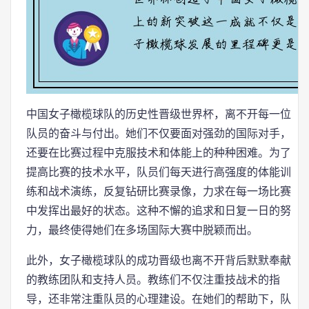
中国女子橄榄球队的历史性晋级世界杯，离不开每一位
队员的奋斗与付出。她们不仅要面对强劲的国际对手，
还要在比赛过程中克服技术和体能上的种种困难。为了
提高比赛的技术水平，队员们每天进行高强度的体能训
练和战术演练，反复钻研比赛录像，力求在每一场比赛
中发挥出最好的状态。这种不懈的追求和日复一日的努
力，最终使得她们在多场国际大赛中脱颖而出。
此外，女子橄榄球队的成功晋级也离不开背后默默奉献
的教练团队和支持人员。教练们不仅注重技战术的指
导，还非常注重队员的心理建设。在她们的帮助下，队