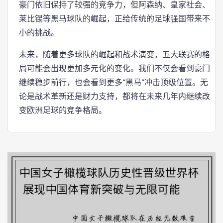
豪门依旧保持了较强的竞争力，但阿森纳、皇家社会、
莱比锡等黑马球队的崛起，正给传统的足球强国带来不
小的挑战。
未来，随着更多球队的崛起和战术演变，五大联赛的格
局可能会出现更加多元化的变化。我们不仅会看到豪门
继续稳步前行，也会看到更多“黑马”冲击顶级位置。无
论是战术革新还是财力支持，都将在未来几年内继续改
变欧洲足球的竞争格局。