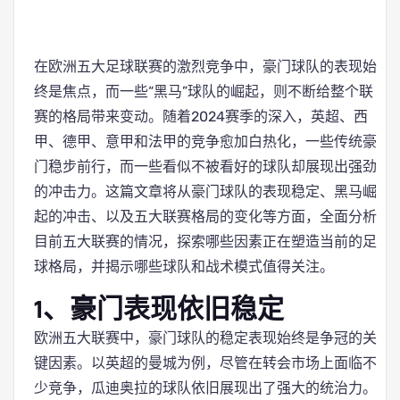
在欧洲五大足球联赛的激烈竞争中，豪门球队的表现始
终是焦点，而一些“黑马”球队的崛起，则不断给整个联
赛的格局带来变动。随着2024赛季的深入，英超、西
甲、德甲、意甲和法甲的竞争愈加白热化，一些传统豪
门稳步前行，而一些看似不被看好的球队却展现出强劲
的冲击力。这篇文章将从豪门球队的表现稳定、黑马崛
起的冲击、以及五大联赛格局的变化等方面，全面分析
目前五大联赛的情况，探索哪些因素正在塑造当前的足
球格局，并揭示哪些球队和战术模式值得关注。
1、豪门表现依旧稳定
欧洲五大联赛中，豪门球队的稳定表现始终是争冠的关
键因素。以英超的曼城为例，尽管在转会市场上面临不
少竞争，瓜迪奥拉的球队依旧展现出了强大的统治力。