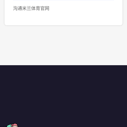
沟通米兰体育官网