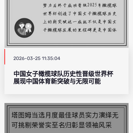
2026-03-25 11:35:04
中国女子橄榄球队历史性晋级世界杯
展现中国体育新突破与无限可能